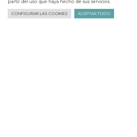
partir del uso que haya hecho de sus servicios.
🔎 ¿Necesitas ayuda?
CONFIGURAR LAS COOKIES
ACEPTAR TODO
NO ME CUENTES NADA, ME
APUNTO AL VIP