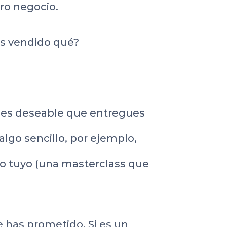
tro negocio.
as vendido qué?
e es deseable que entregues
 algo sencillo, por ejemplo,
to tuyo (una masterclass que
 has prometido. Si es un