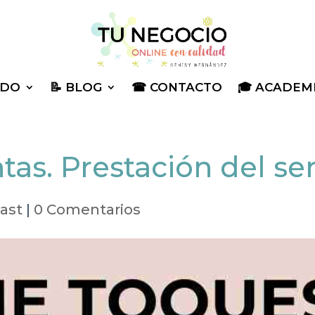
YUDO
📝 BLOG
☎ CONTACTO
🎓 ACADEM
tas. Prestación del ser
ast
|
0 Comentarios