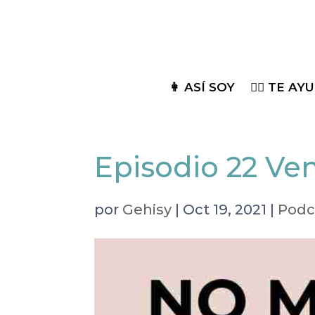
👩 ASÍ SOY
🦸‍♀️ TE A
Episodio 22 Ven
por
Gehisy
|
Oct 19, 2021
|
Podc