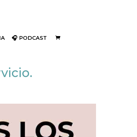
IA
🎧 PODCAST
vicio.