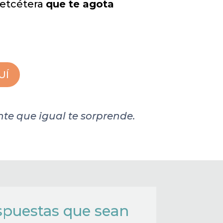
 etcétera
que te agota
UÍ
te que igual te sorprende.
espuestas que sean