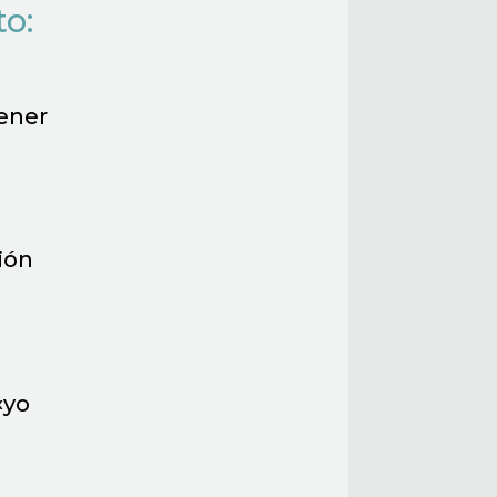
to:
tener
ión
«yo