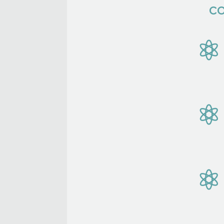
co


