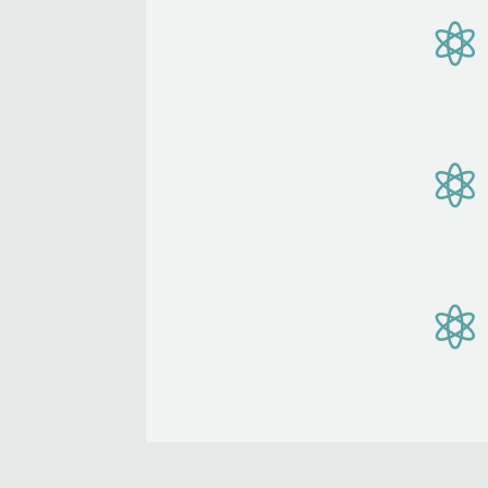


