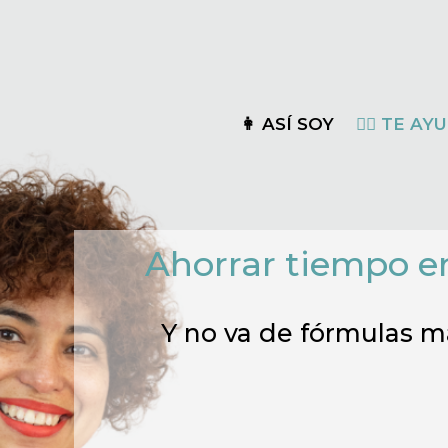
👩 ASÍ SOY
🦸‍♀️ TE A
Ahorrar tiempo en
Y no va de fórmulas má