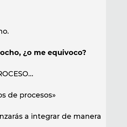
ho.
cocho, ¿o me equivoco?
l PROCESO…
os de procesos»
enzarás a integrar de manera