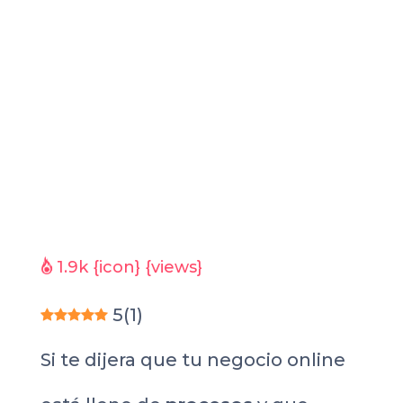
1.9k
{icon} {views}
5
(
1
)
Si te dijera que tu negocio online