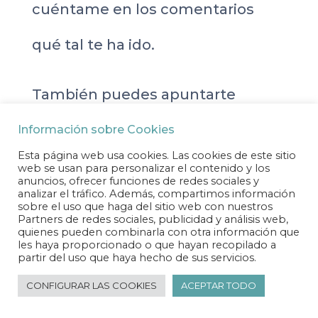
cuéntame en los comentarios
qué tal te ha ido.
También puedes apuntarte
al
curso Documentación de
Información sobre Cookies
Esta página web usa cookies. Las cookies de este sitio
procesos para negocios online
web se usan para personalizar el contenido y los
anuncios, ofrecer funciones de redes sociales y
analizar el tráfico. Además, compartimos información
donde te enseño a identificar los
sobre el uso que haga del sitio web con nuestros
Partners de redes sociales, publicidad y análisis web,
quienes pueden combinarla con otra información que
procesos de tu negocio y
les haya proporcionado o que hayan recopilado a
partir del uso que haya hecho de sus servicios.
1
reflejarlos en un mapa para que
CONFIGURAR LAS COOKIES
ACEPTAR TODO
los tengas listos de una manera